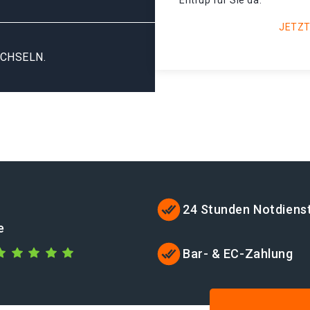
Entrup für Sie da.
JETZT
CHSELN.
24 Stunden Notdiens
e
Bar- & EC-Zahlung