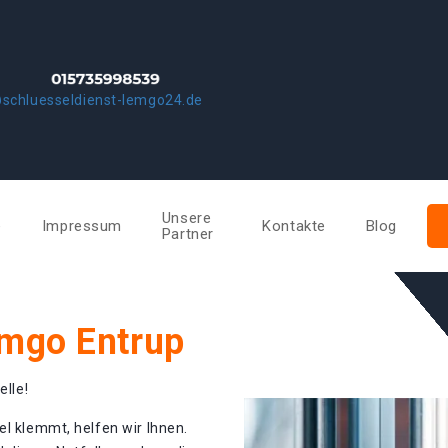
schluesseldienst-lemgo24.de
Unsere
e
Impressum
Kontakte
Blog
Partner
emgo Entrup
elle!
el klemmt, helfen wir Ihnen.