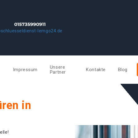
schluesseldienst-lemgo24.de
Unsere
e
Impressum
Kontakte
Blog
Partner
ren in
elle!